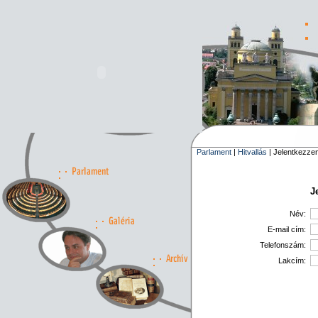
Parlament
|
Hitvallás
| Jelentkezze
J
Név:
E-mail cím:
Telefonszám:
Lakcím: