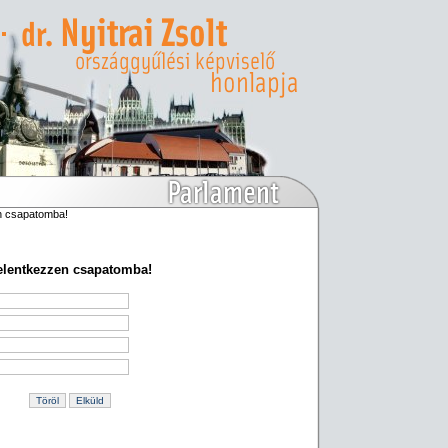
n csapatomba!
elentkezzen csapatomba!